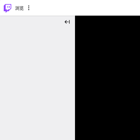
⌥
P
浏览