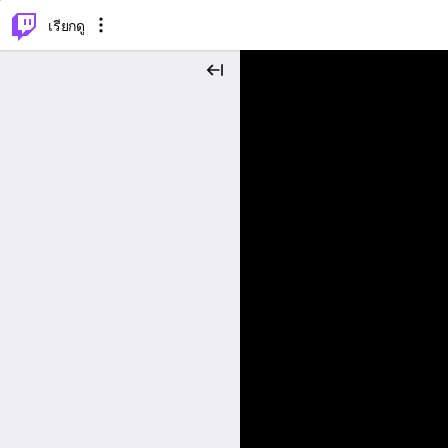
⌥
P
เรียกดู