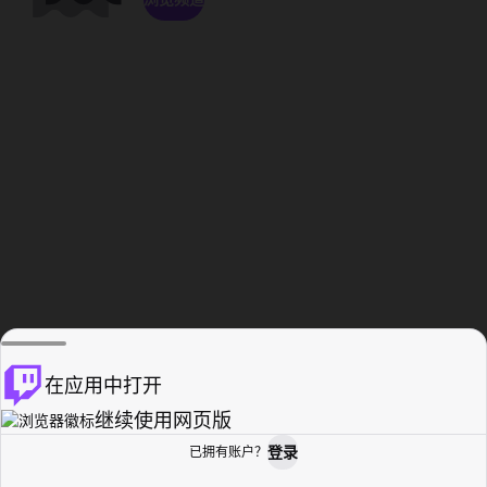
在应用中打开
继续使用网页版
登录
已拥有账户？
主页
浏览
活动纪录
个人资料