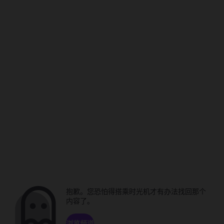
抱歉。您恐怕得搭乘时光机才有办法找回那个
内容了。
浏览频道