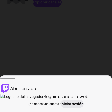
Explorar canales
Abrir en app
Seguir usando la web
Iniciar sesión
Página del
¿Ya tienes una cuenta?
Explorar
Actividad
Perfil
Creador