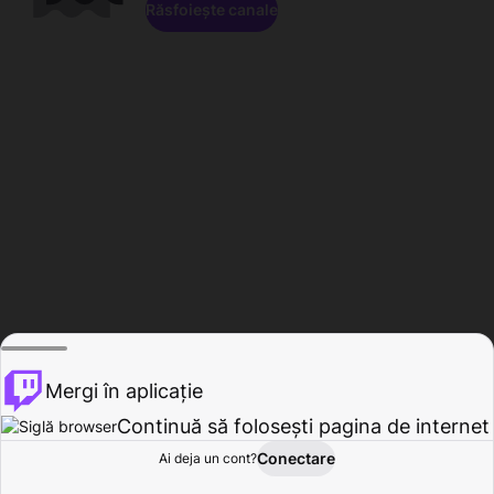
Răsfoiește canale
Mergi în aplicație
Continuă să folosești pagina de internet
Conectare
Ai deja un cont?
Acasă
Răsfoire
Activitate
Profil