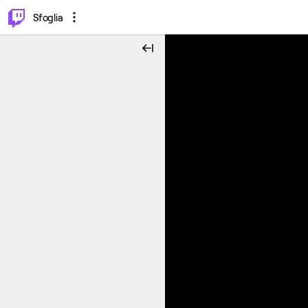
⌥
P
Sfoglia