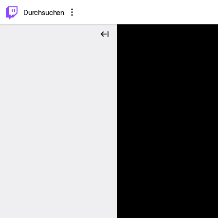
.
⌥
P
Durchsuchen