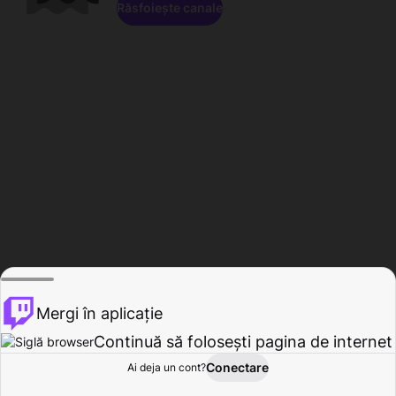
Răsfoiește canale
Mergi în aplicație
Continuă să folosești pagina de internet
Conectare
Ai deja un cont?
Acasă
Răsfoire
Activitate
Profil