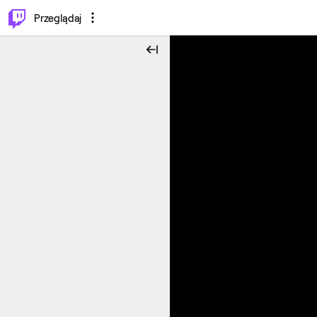
…
⌥
P
Przeglądaj