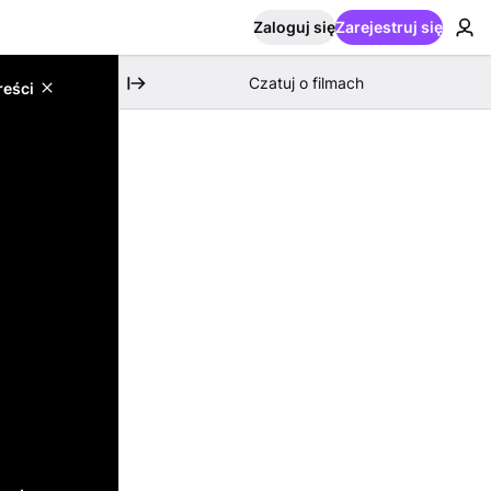
Zaloguj się
Zarejestruj się
Czatuj o filmach
reści