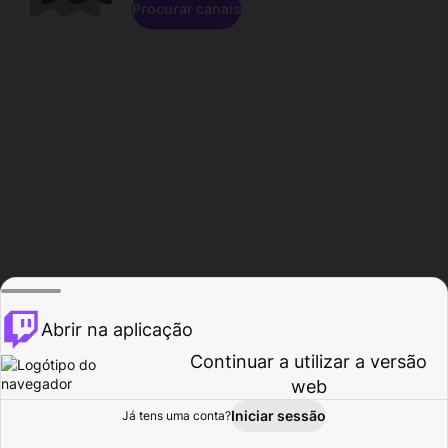
Procurar canais
Abrir na aplicação
Continuar a utilizar a versão
web
Iniciar sessão
Já tens uma conta?
Página inicial
Procurar
Atividade
Perfil