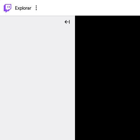
⌥
P
Explorar