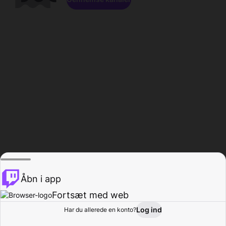
Åbn i app
Fortsæt med web
Log ind
Har du allerede en konto?
Hjem
Gennemse
Aktivitet
Profil