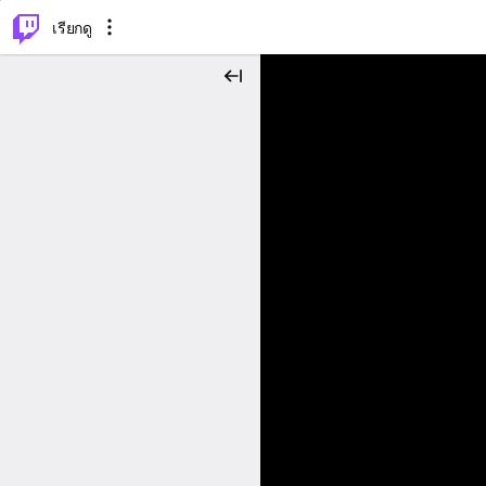
⌥
P
เรียกดู