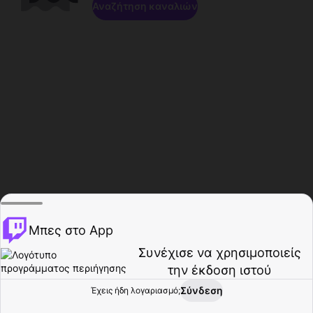
Αναζήτηση καναλιών
Μπες στο App
Συνέχισε να χρησιμοποιείς
την έκδοση ιστού
Σύνδεση
Έχεις ήδη λογαριασμό;
Αρχική σελίδα
Περιήγηση
Δραστηριότητα
Προφίλ