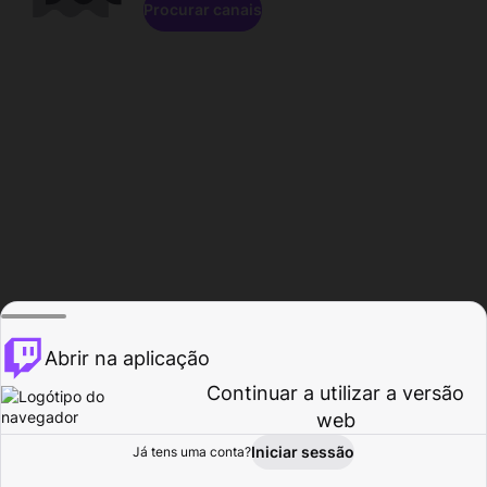
Procurar canais
Abrir na aplicação
Continuar a utilizar a versão
web
Iniciar sessão
Já tens uma conta?
Página inicial
Procurar
Atividade
Perfil