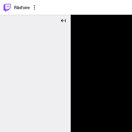
⌥
P
Răsfoire