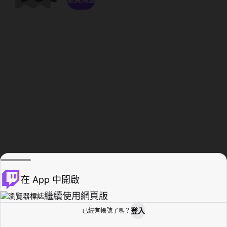
在 App 中開啟
繼續使用網頁版
登入
已經有帳號了嗎？
創作者基地
瀏覽
活動紀錄
個人檔案