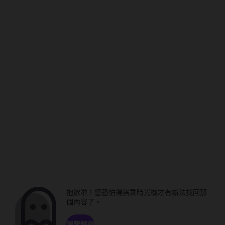
抱歉啦！您恐怕得搭乘時光機才有辦法找回那
個內容了。
瀏覽頻道