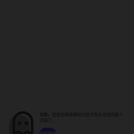
抱歉。您恐怕得搭乘时光机才有办法找回那个
内容了。
浏览频道