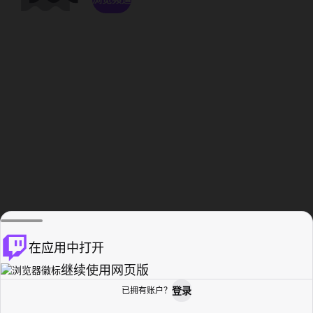
在应用中打开
继续使用网页版
登录
已拥有账户？
主页
浏览
活动纪录
个人资料