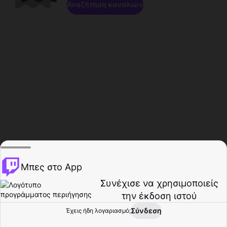
Αναζήτηση καναλιών
Μπες στο App
Συνέχισε να χρησιμοποιείς
την έκδοση ιστού
Σύνδεση
Έχεις ήδη λογαριασμό;
Αρχική σελίδα
Περιήγηση
Δραστηριότητα
Προφίλ