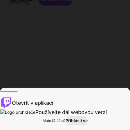
Otevřít v aplikaci
Používejte dál webovou verzi
Přihlásit se
Máte již účet?
Domů
Procházet
Aktivita
Profil