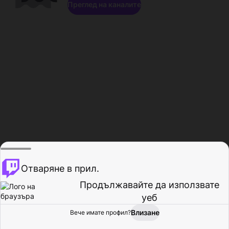
Преглед на каналите
Отваряне в прил.
Продължавайте да използвате
уеб
Влизане
Вече имате профил?
Начало
Преглед
Активност
Профил