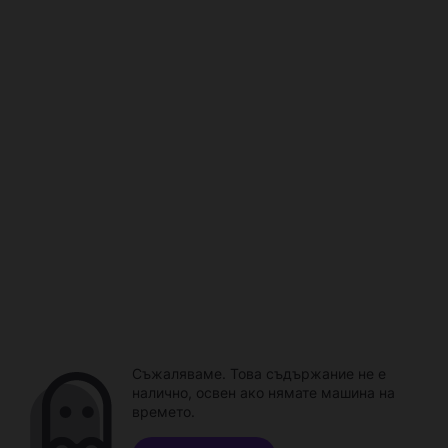
Съжаляваме. Това съдържание не е
налично, освен ако нямате машина на
времето.