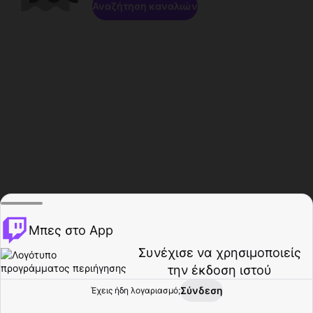
Αναζήτηση καναλιών
Μπες στο App
Συνέχισε να χρησιμοποιείς
την έκδοση ιστού
Σύνδεση
Έχεις ήδη λογαριασμό;
Αρχική σελίδα
Περιήγηση
Δραστηριότητα
Προφίλ