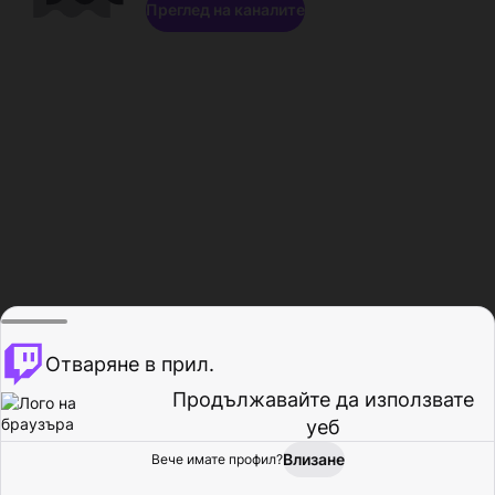
Преглед на каналите
Отваряне в прил.
Продължавайте да използвате
уеб
Влизане
Вече имате профил?
Начало
Преглед
Активност
Профил