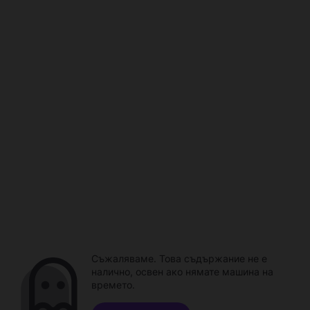
Съжаляваме. Това съдържание не е
налично, освен ако нямате машина на
времето.