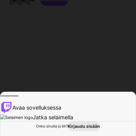
Avaa sovelluksessa
Jatka selaimella
Kirjaudu sisään
Onko sinulla jo tili?
Koti
Selaa
Toiminta
Profiili