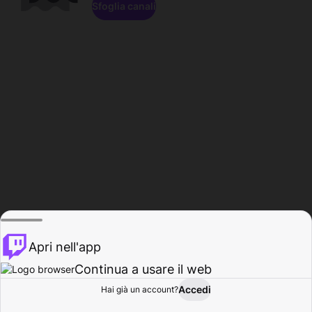
Sfoglia canali
Apri nell'app
Continua a usare il web
Accedi
Hai già un account?
Base
Sfoglia
Attività
Profilo