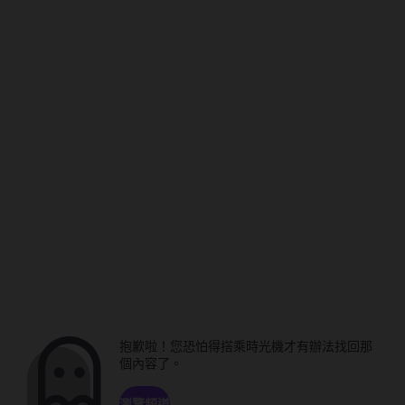
抱歉啦！您恐怕得搭乘時光機才有辦法找回那
個內容了。
瀏覽頻道