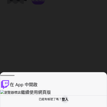
在 App 中開啟
繼續使用網頁版
登入
已經有帳號了嗎？
創作者基地
瀏覽
活動紀錄
個人檔案