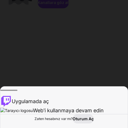
Kanallara göz at
Uygulamada aç
Web'i kullanmaya devam edin
Oturum Aç
Zaten hesabınız var mı?
Ana Sayfa
Gözat
Aktivite
Profil