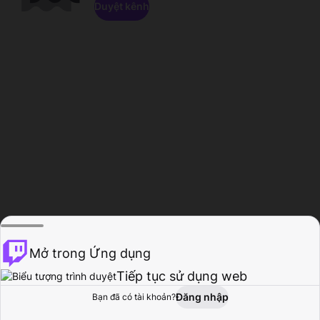
Duyệt kênh
Mở trong Ứng dụng
Tiếp tục sử dụng web
Đăng nhập
Bạn đã có tài khoản?
Trang chủ
Duyệt
Hoạt động
Hồ sơ