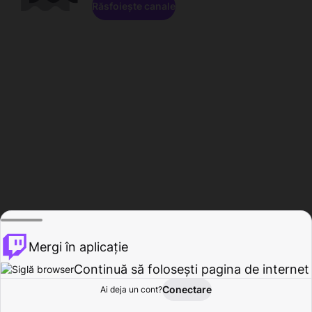
Răsfoiește canale
Mergi în aplicație
Continuă să folosești pagina de internet
Conectare
Ai deja un cont?
Acasă
Răsfoire
Activitate
Profil