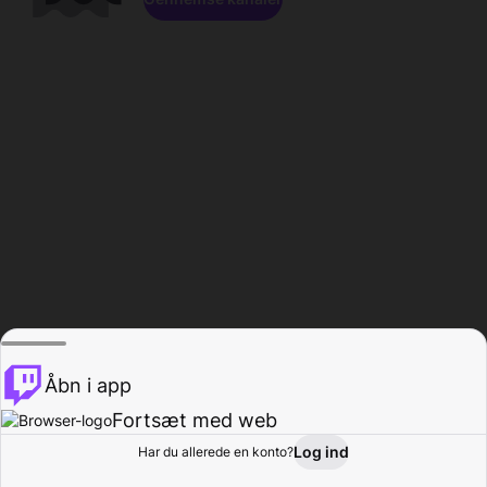
Åbn i app
Fortsæt med web
Log ind
Har du allerede en konto?
Hjem
Gennemse
Aktivitet
Profil