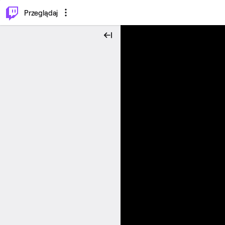
…
⌥
P
Przeglądaj