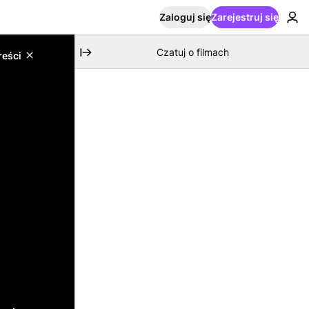
Zaloguj się
Zarejestruj się
Czatuj o filmach
reści