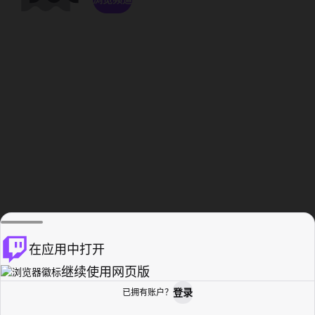
在应用中打开
继续使用网页版
登录
已拥有账户？
主页
浏览
活动纪录
个人资料