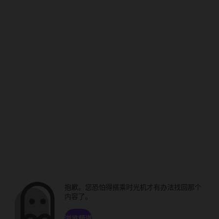
抱歉。您恐怕得搭乘时光机才有办法找回那个
内容了。
浏览频道