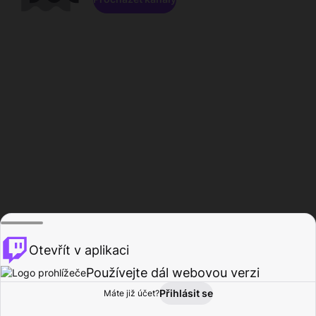
Otevřít v aplikaci
Používejte dál webovou verzi
Přihlásit se
Máte již účet?
Domů
Procházet
Aktivita
Profil