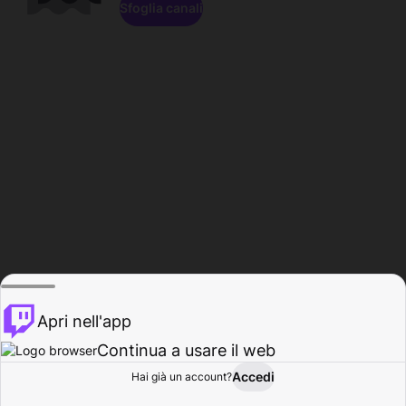
Sfoglia canali
Apri nell'app
Continua a usare il web
Accedi
Hai già un account?
Base
Sfoglia
Attività
Profilo