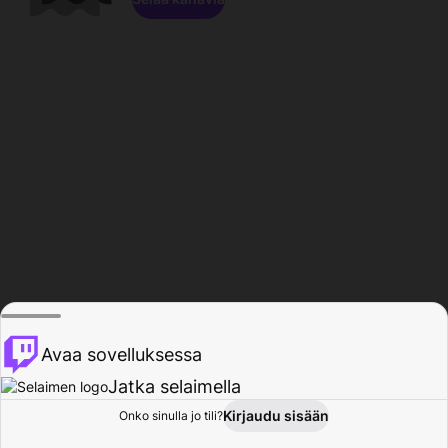
Avaa sovelluksessa
Jatka selaimella
Kirjaudu sisään
Onko sinulla jo tili?
Koti
Selaa
Toiminta
Profiili