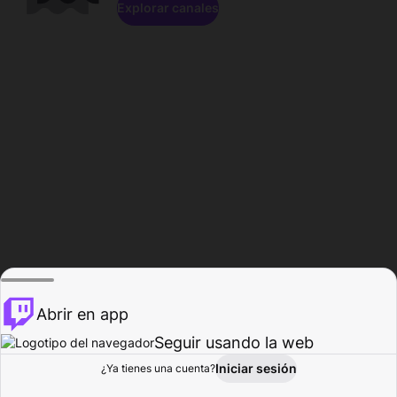
Explorar canales
Abrir en app
Seguir usando la web
Iniciar sesión
Página del
¿Ya tienes una cuenta?
Explorar
Actividad
Perfil
Creador