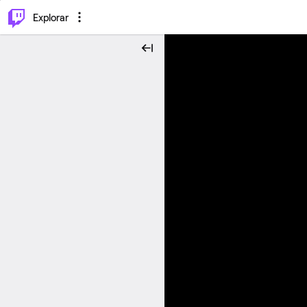
⌥
P
Explorar