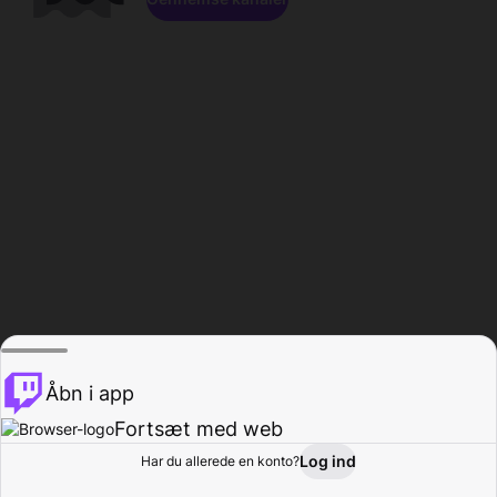
Åbn i app
Fortsæt med web
Log ind
Har du allerede en konto?
Hjem
Gennemse
Aktivitet
Profil