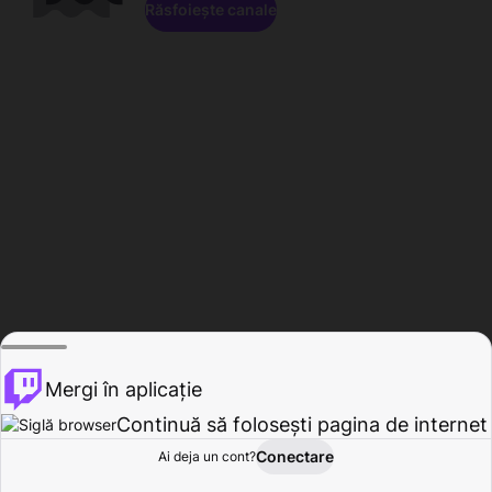
Răsfoiește canale
Mergi în aplicație
Continuă să folosești pagina de internet
Conectare
Ai deja un cont?
Acasă
Răsfoire
Activitate
Profil