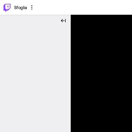
⌥
P
Sfoglia