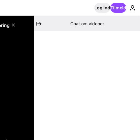
Log ind
Tilmeld
Chat om videoer
ering