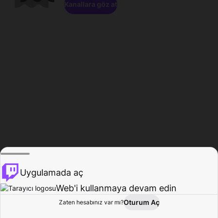
Kanallara göz at
Uygulamada aç
Web'i kullanmaya devam edin
Oturum Aç
Zaten hesabınız var mı?
Ana Sayfa
Gözat
Aktivite
Profil