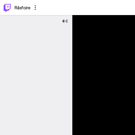
⌥
P
Răsfoire