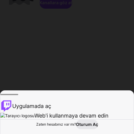
Kanallara göz at
Uygulamada aç
Web'i kullanmaya devam edin
Oturum Aç
Zaten hesabınız var mı?
Ana Sayfa
Gözat
Aktivite
Profil