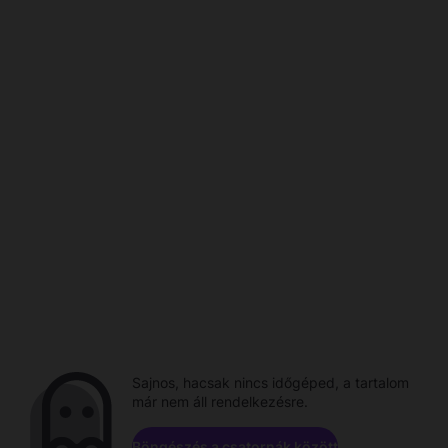
Sajnos, hacsak nincs időgéped, a tartalom
már nem áll rendelkezésre.
Böngészés a csatornák között