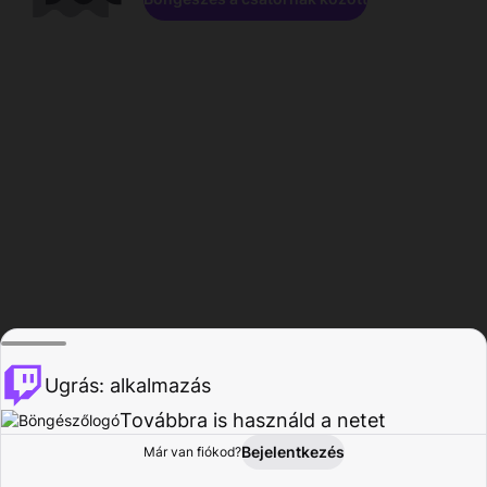
Ugrás: alkalmazás
Továbbra is használd a netet
Bejelentkezés
Már van fiókod?
Főoldal
Böngészés
Tevékenység
Profil