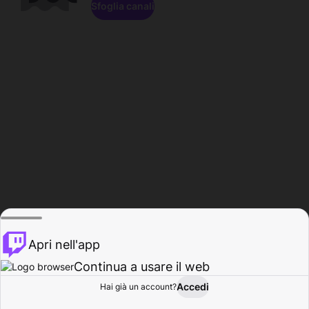
Sfoglia canali
Apri nell'app
Continua a usare il web
Accedi
Hai già un account?
Base
Sfoglia
Attività
Profilo