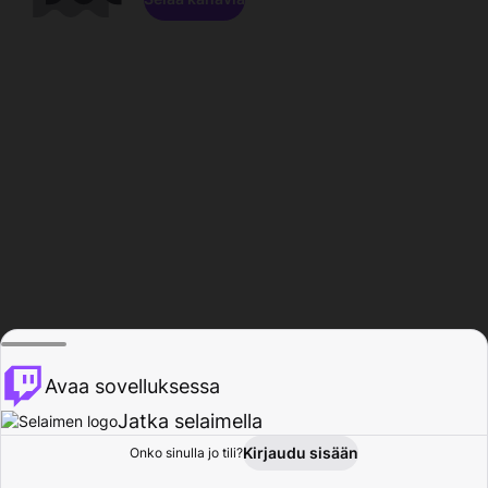
Avaa sovelluksessa
Jatka selaimella
Kirjaudu sisään
Onko sinulla jo tili?
Koti
Selaa
Toiminta
Profiili