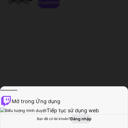
Duyệt kênh
Mở trong Ứng dụng
Tiếp tục sử dụng web
Đăng nhập
Bạn đã có tài khoản?
Trang chủ
Duyệt
Hoạt động
Hồ sơ