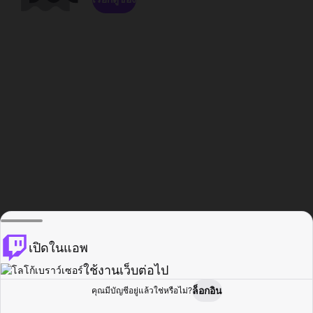
เปิดในแอพ
ใช้งานเว็บต่อไป
ล็อกอิน
คุณมีบัญชีอยู่แล้วใช่หรือไม่?
หน้าแรก
เรียกดู
กิจกรรม
โปรไฟล์