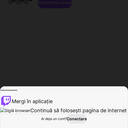
Răsfoiește canale
Mergi în aplicație
Continuă să folosești pagina de internet
Conectare
Ai deja un cont?
Acasă
Răsfoire
Activitate
Profil